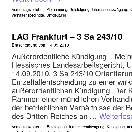
Verschlagwortet mit
Abmahnung
,
Beleidigung
,
Interessenabwägung
,
K
verhaltensbedingte
,
Umdeutung
LAG Frankfurt – 3 Sa 243/10
Entscheidung vom
14.09.2010
Außerordentliche Kündigung – Meinu
Hessisches Landesarbeitsgericht, U
14.09.2010, 3 Sa 243/10 Orientieru
Einzelfallentscheidung zu einer wi
außerordentlichen Kündigung. Der Kl
Rahmen einer mündlichen Verhandlu
der betrieblichen Verhältnisse der 
des Dritten Reiches an …
Weiterle
Verschlagwortet mit
Beleidigung
,
Interessenabwägung
,
Kündigung, auß