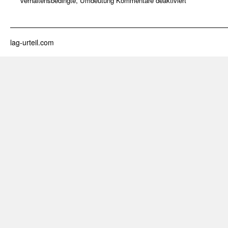
verhaltensbedingte
,
Umdeutung
Kommentare deaktiviert
lag-urteil.com